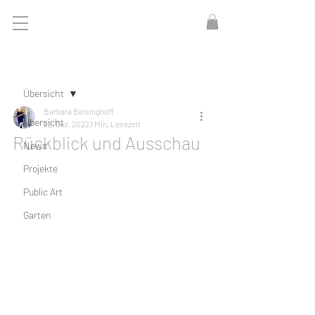
Beitrag
Übersicht
Barbara Beisinghoff
Übersicht
22. Dez. 2022
1 Min. Lesezeit
Rückblick und Ausschau
News
Projekte
Public Art
Garten