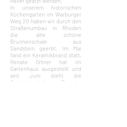
Relief geätzt werden.
In unserem historischen 
Küchengarten im Warburger 
Weg 20 haben wir durch den 
Straßenumbau in Rhoden 
die alte schöne 
Brunnenschale aus 
Sandstein geerbt. Im Mai 
fand ein Keramikbrand statt, 
Renate Ortner hat im 
Gartenhaus ausgestellt und 
seit Juni steht die 
Sandsteinskulptur ‚'Frau im 
Fenster' von Karin 
Bohrmann-Roth vor der 
Lustgartenmauer.