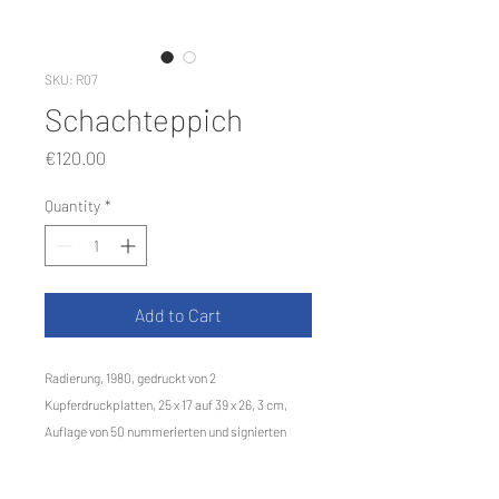
SKU: R07
Schachteppich
Price
€120.00
Quantity
*
Add to Cart
Radierung, 1980, gedruckt von 2
Kupferdruckplatten, 25 x 17 auf 39 x 26, 3 cm,
Auflage von 50 nummerierten und signierten
Exemplaren.