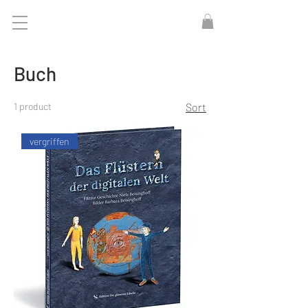
Buch
1 product
Sort
vergriffen