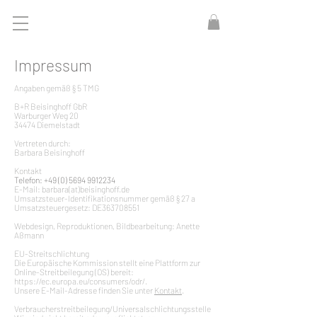
Impressum
Angaben gemäß § 5 TMG
B+R Beisinghoff GbR
Warburger Weg 20
34474 Diemelstadt
Vertreten durch:
Barbara Beisinghoff
Kontakt
Telefon:
+49 (0) 5694 9912234
E-Mail: barbara(at)beisinghoff.de
Umsatzsteuer-Identifikationsnummer gemäß § 27 a
Umsatzsteuergesetz: DE363708551
Webdesign, Reproduktionen, Bildbearbeitung: Anette
Aßmann
EU-Streitschlichtung
Die Europäische Kommission stellt eine Plattform zur
Online-Streitbeilegung (OS) bereit:
https://ec.europa.eu/consumers/odr/.
Unsere E-Mail-Adresse finden Sie unter
Kontakt
.
Verbraucherstreitbeilegung/Universalschlichtungsstelle