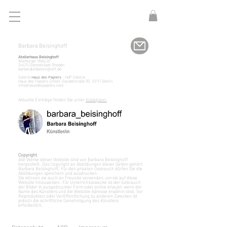
Barbara Beisinghoff
Atelierhaus Beisinghoff
Warburger Weg 20
34474 Diemelstadt Rhoden
barbara(at)beisinghoff.de
Galerie
Haus des Papiers
- HdP Galerie
Haus des Papiers GmbH, Seydelstraße 30, 10117 Berlin
info
@
hausdespapiers.com
Aktuelle Einträge finden Sie unter
Instagram:
Copyright
Alle Werke dieser Website sind von Barbara Beisinghoff
hergestellt. Das Copyright an Abbildungen dieser Seiten gehört
Barbara Beisinghoff. Für den privaten Gebrauch dürfen Sie die
Abbildungen speichern und ausdrucken.
Sie können sie auch an Freunde versenden, um sie auf diese
Website hinzuweisen. Für Unterrichtszwecke ist der Gebrauch
der Bilder in ausgedruckter Form oder online erlaubt, wenn der
Name des Künstlers und die Website-Adresse erwähnt sind. Vor
Reproduktion oder Veröffentlichung zu anderen Zwecken ist
jedoch die schriftliche Genehmigung des Künstlers
erforderlich.
Datenschutz
AGB
Impressum