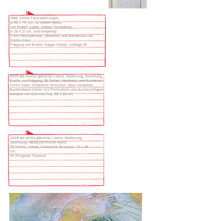
1998, Sechs Farbradierungen,
je 60 x 70 cm, zu sieben Haiku
von Rudolf Jüdes. Sieben Textblätter,
je 29 x 21 cm, sind eingelegt
in ein Passepartout, Handsatz und Buchdruck von
Emilio Sdun
Prägung und Braille, Mappe Köhler, Auflage 25
2005 die zweite gläserne Libelle, Radierung, Zeichnung,
Braille und Prägung, 36 Seiten, Handsatz und Buchdruck
Emilio Sdun, Schweizer Broschur, neun Varianten,
Bucheinband Köhler mit Perforation und durchsichtigem
Schuber von Dominic Fey, 30 x 22 cm
2006 die dritte gläserne Libelle, Radierung,
Zeichnung, handschriftliche Haiku,
76 Seiten, Unikat, Schweizer Broschur, 22 x 25
cm,
im Klingspor Museum