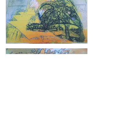
2007 die vierte gläserne Libelle,
23 Radierungen, Zeichnung,
Aquarell, Collage, Frottage, handschriftliche Haiku
auf 46 Bogen Lokta,
Schweizer Broschur, Unikat, Bucheinband Köhler, 27
x 35 cm