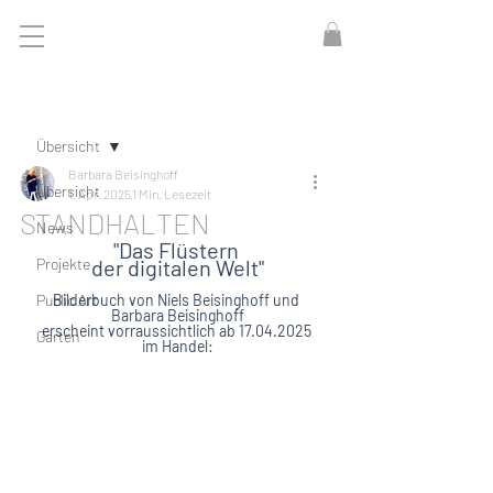
Beitrag
Übersicht
Barbara Beisinghoff
Übersicht
1. Apr. 2025
1 Min. Lesezeit
STANDHALTEN
News
"Das Flüstern 
Projekte
der digitalen Welt"
Public Art
Bilderbuch von Niels Beisinghoff und 
Barbara Beisinghoff
erscheint vorraussichtlich ab 17.04.2025 
Garten
im Handel: