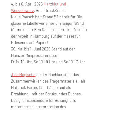
4. bis 6. April 2025 
Herzblut und 
Werkschwarz
, BuchDruckKunst.
Klaus Raasch hält Stand 52 bereit für Die 
gläserne Libelle vor einer 6m langen Wand 
für meine großen Radierungen - im Museum 
der Arbeit in Hamburg auf der Messe für 
Erlesenes auf Papier!
30. Mai bis 1. Juni 2025 Stand auf der 
Mainzer Minipressenmesse
Fr 14-19 Uhr, Sa 10-19 Uhr und So 10-17 Uhr
„
Das Magische
 an der Buchkunst ist das 
Zusammenwirken des Trägermaterials - als 
Material, Farbe, Oberfläche und als 
Erzählung - mit der Struktur des Buches. 
Das gilt insbesondere für Beisinghoffs 
metamorphe Interpretation des 
Andersen/Grimm-Märchens.“
Robert Bolick, Oxford, UK